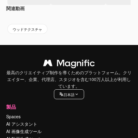
関連動画
Premium
Premium
AIによって生成されました。
Premium
Premium
AIによっ
ウッドテクスチャ
最高のクリエイティブ制作を導くためのプラットフォーム。クリ
エイター、企業、代理店、スタジオを含む100万人以上が利用し
ています。
日本語
製品
Spaces
AI アシスタント
AI 画像生成ツール