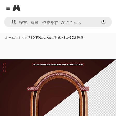
Magnific
Close menu
画像で
ホーム
/
ストック
/
PSD
/
構成のための熟成された3D木製窓