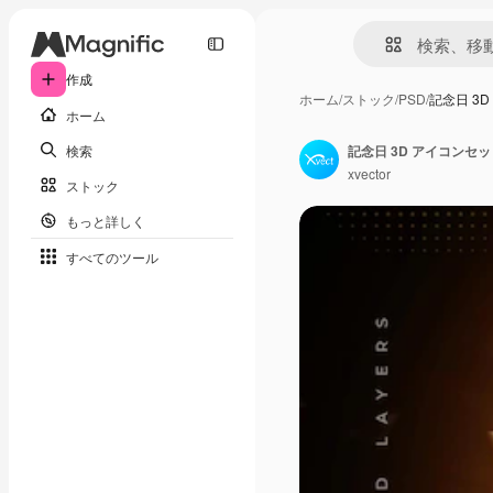
作成
ホーム
/
ストック
/
PSD
/
記念日 3
ホーム
検索
記念日 3D アイコンセ
xvector
ストック
もっと詳しく
すべてのツール