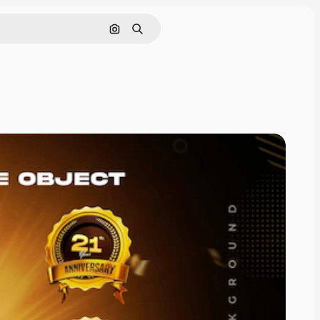
画像で検索
検索