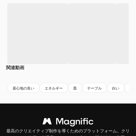
関連動画
Premium
Premium
AIによって生成されました。
Premium
Premium
AIによっ
居心地の良い
エネルギー
黒
テーブル
白い
生
最高のクリエイティブ制作を導くためのプラットフォーム。クリ