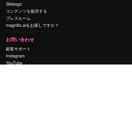
Slidesgo
コンテンツを販売する
プレスルーム
magnific.aiをお探しですか？
お問い合わせ
顧客サポート
Instagram
YouTube
LinkedIn
TikTok
Discord
X
Reddit
Copyright © 2010-
2026
Freepik Company S.L.U.
無断複写・転載を禁じま
す
.