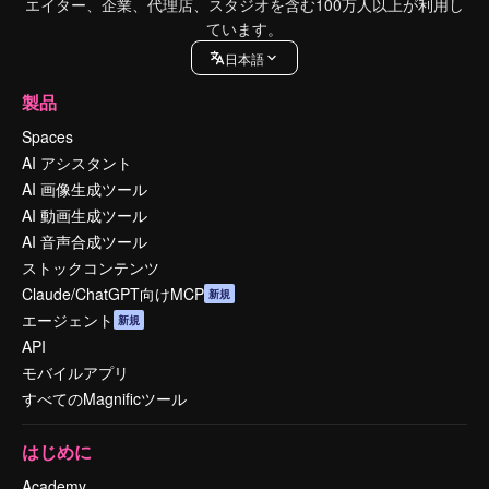
エイター、企業、代理店、スタジオを含む100万人以上が利用し
ています。
日本語
製品
Spaces
AI アシスタント
AI 画像生成ツール
AI 動画生成ツール
AI 音声合成ツール
ストックコンテンツ
Claude/ChatGPT向けMCP
新規
エージェント
新規
API
モバイルアプリ
すべてのMagnificツール
はじめに
Academy