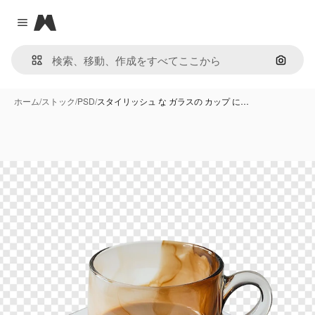
Magnific
Close menu
画像で
ホーム
/
ストック
/
PSD
/
スタイリッシュ な ガラスの カップ に…