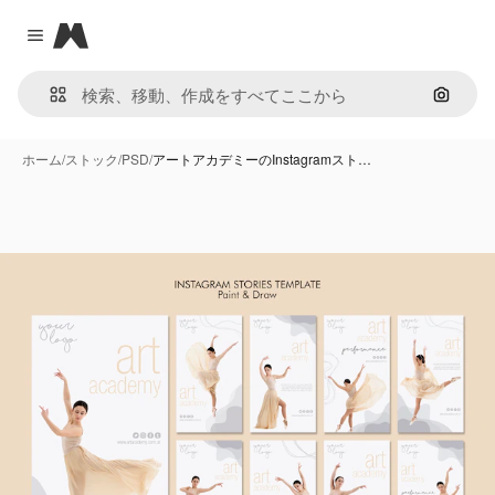
Magnific
Close menu
画像で
ホーム
/
ストック
/
PSD
/
アートアカデミーのInstagramスト…