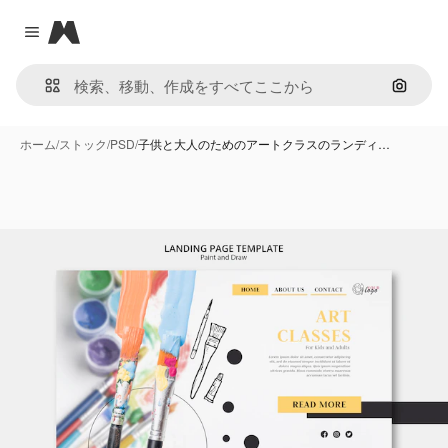
Magnific
Close menu
画像で
ホーム
/
ストック
/
PSD
/
子供と大人のためのアートクラスのランディ…