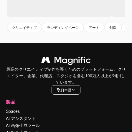
クリエイティブ
ランディングページ
アート
創造
絵
最高のクリエイティブ制作を導くためのプラットフォーム。クリ
エイター、企業、代理店、スタジオを含む100万人以上が利用し
ています。
日本語
製品
Spaces
AI アシスタント
AI 画像生成ツール