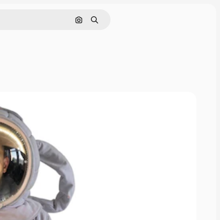
画像で検索
検索