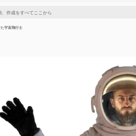
着た宇宙飛行士