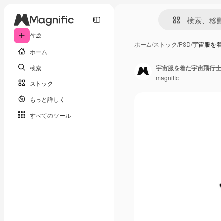
作成
ホーム
/
ストック
/
PSD
/
宇宙服を
ホーム
検索
宇宙服を着た宇宙飛行士
magnific
ストック
もっと詳しく
すべてのツール