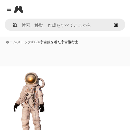
Magnific
Close menu
画像で
ホーム
/
ストック
/
PSD
/
宇宙服を着た宇宙飛行士