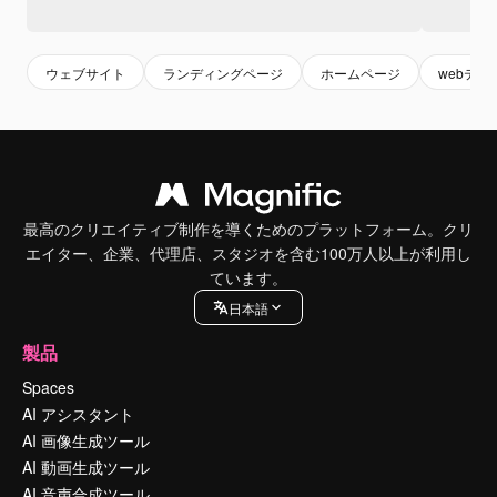
ウェブサイト
ランディングページ
ホームページ
webテン
最高のクリエイティブ制作を導くためのプラットフォーム。クリ
エイター、企業、代理店、スタジオを含む100万人以上が利用し
ています。
日本語
製品
Spaces
AI アシスタント
AI 画像生成ツール
AI 動画生成ツール
AI 音声合成ツール