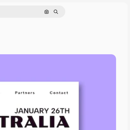
画像で検索
検索