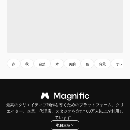
赤
秋
自然
木
美的
色
背景
オレンジ
最高のクリエイティブ制作を導くためのプラットフォーム。クリ
エイター、企業、代理店、スタジオを含む100万人以上が利用し
ています。
日本語