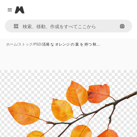
Magnific
Close menu
画像で
ホーム
/
ストック
/
PSD
/
活発 な オレンジ の 葉 を 持つ 秋…