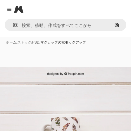
Magnific
Close menu
画像で
ホーム
/
ストック
/
PSD
/
マグカップの秋モックアップ