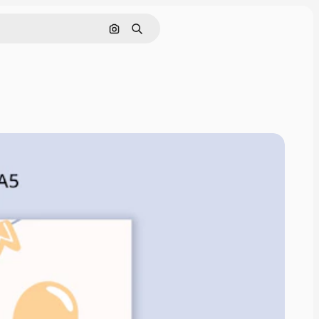
画像で検索
検索