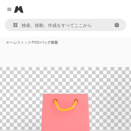
Magnific
Close menu
画像で
ホーム
/
ストック
/
PSD
/
バッグ前面