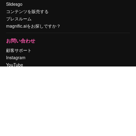
Slidesgo
コンテンツを販売する
プレスルーム
magnific.aiをお探しですか？
お問い合わせ
顧客サポート
Instagram
YouTube
LinkedIn
TikTok
Discord
X
Reddit
Copyright © 2010-
2026
Freepik Company S.L.U.
無断複写・転載を禁じま
す
.