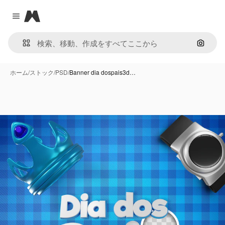
Magnific
Close menu
画像で
ホーム
/
ストック
/
PSD
/
Banner dia dospais3d…