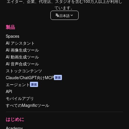
エイター、企業、代理店、スタジオを含む100万人以上が利用し
ています。
日本語
製品
Spaces
AI アシスタント
AI 画像生成ツール
AI 動画生成ツール
AI 音声合成ツール
ストックコンテンツ
Claude/ChatGPT向けMCP
新規
エージェント
新規
API
モバイルアプリ
すべてのMagnificツール
はじめに
Academy