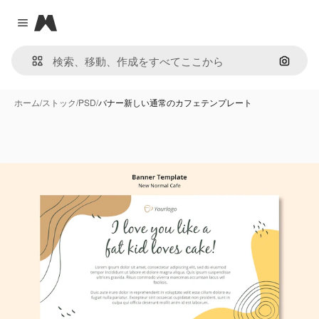
Magnific
Close menu
画像で
ホーム
/
ストック
/
PSD
/
バナー新しい通常のカフェテンプレート