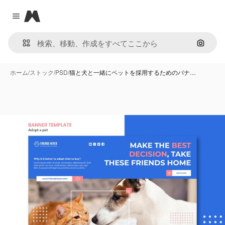
Magnific
Close menu
画像で
ホーム
/
ストック
/
PSD
/
猫と犬と一緒にペットを採用するためのバナ…