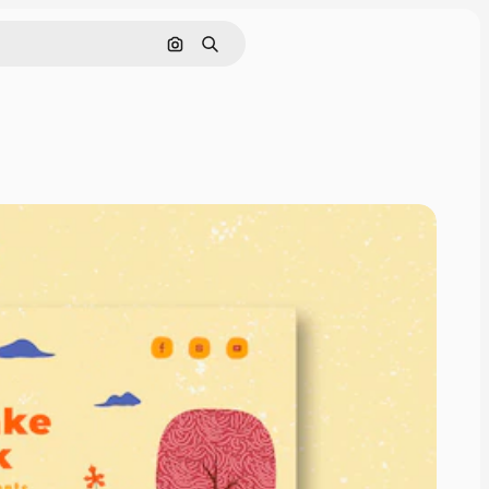
画像で検索
検索