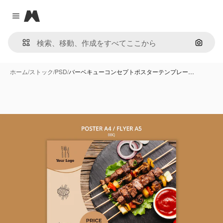
Magnific
Close menu
画像で
ホーム
/
ストック
/
PSD
/
バーベキューコンセプトポスターテンプレー…