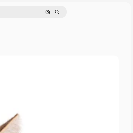
画像で検索
検索