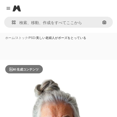
Magnific
Close menu
画像で
ホーム
/
ストック
/
PSD
/
美しい老婦人がポーズをとっている
AI 生成コンテンツ