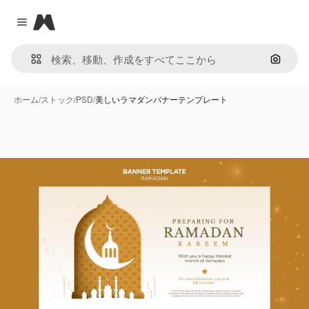
Magnific
Close menu
画像で
ホーム
/
ストック
/
PSD
/
美しいラマダンバナーテンプレート