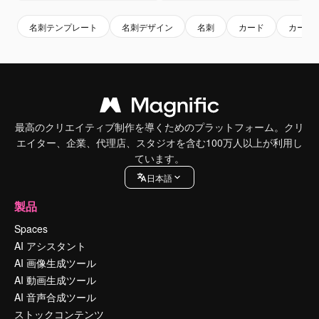
名刺テンプレート
名刺デザイン
名刺
カード
カード
最高のクリエイティブ制作を導くためのプラットフォーム。クリ
エイター、企業、代理店、スタジオを含む100万人以上が利用し
ています。
日本語
製品
Spaces
AI アシスタント
AI 画像生成ツール
AI 動画生成ツール
AI 音声合成ツール
ストックコンテンツ