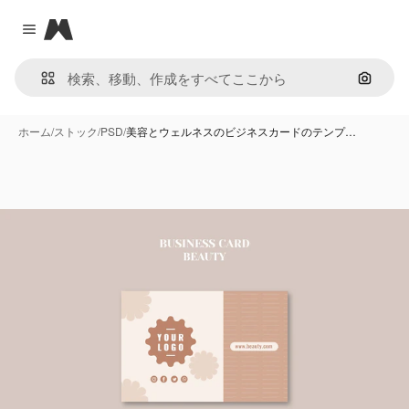
Magnific
Close menu
画像で
ホーム
/
ストック
/
PSD
/
美容とウェルネスのビジネスカードのテンプ…