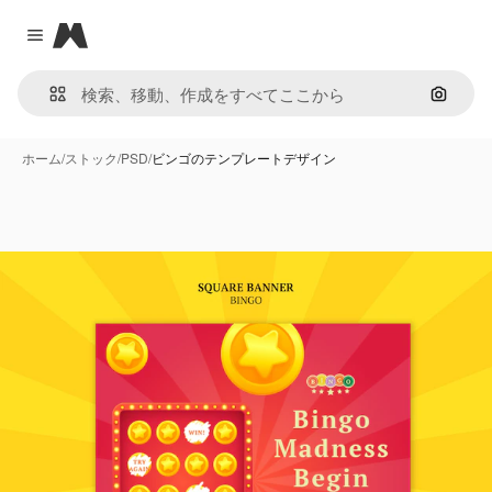
Magnific
Close menu
画像で
ホーム
/
ストック
/
PSD
/
ビンゴのテンプレートデザイン