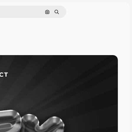
画像で検索
検索