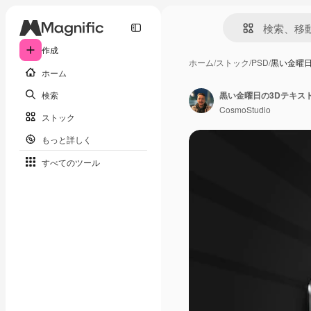
作成
ホーム
/
ストック
/
PSD
/
黒い金曜日
ホーム
検索
黒い金曜日の3Dテキス
CosmoStudio
ストック
もっと詳しく
すべてのツール