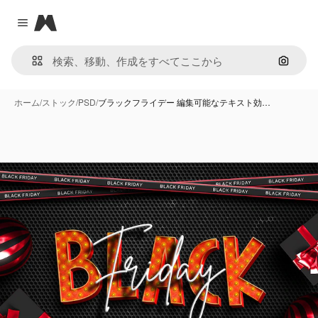
Magnific
Close menu
画像で
ホーム
/
ストック
/
PSD
/
ブラックフライデー 編集可能なテキスト効…