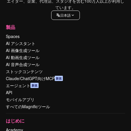
エイター、企業、代理店、スタジオを含む100万人以上が利用し
ています。
日本語
製品
Spaces
AI アシスタント
AI 画像生成ツール
AI 動画生成ツール
AI 音声合成ツール
ストックコンテンツ
Claude/ChatGPT向けMCP
新規
エージェント
新規
API
モバイルアプリ
すべてのMagnificツール
はじめに
Academy