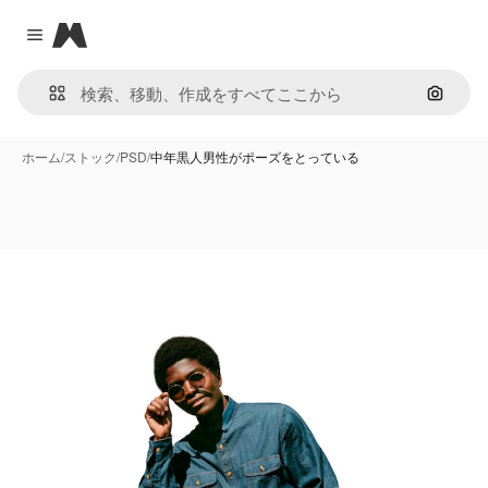
Magnific
Close menu
画像で
ホーム
/
ストック
/
PSD
/
中年黒人男性がポーズをとっている