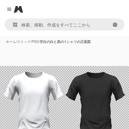
Magnific
Close menu
画像で
ホーム
/
ストック
/
PSD
/
空白の白と黒の t シャツの正面図