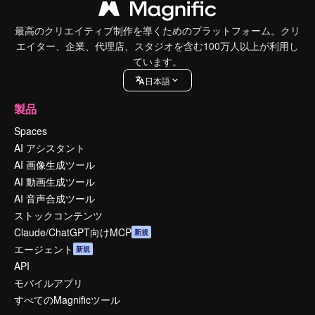
最高のクリエイティブ制作を導くためのプラットフォーム。クリ
エイター、企業、代理店、スタジオを含む100万人以上が利用し
ています。
日本語
製品
Spaces
AI アシスタント
AI 画像生成ツール
AI 動画生成ツール
AI 音声合成ツール
ストックコンテンツ
Claude/ChatGPT向けMCP
新規
エージェント
新規
API
モバイルアプリ
すべてのMagnificツール