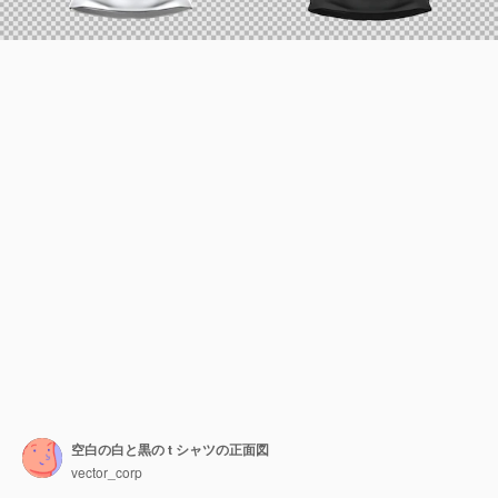
空白の白と黒の t シャツの正面図
vector_corp