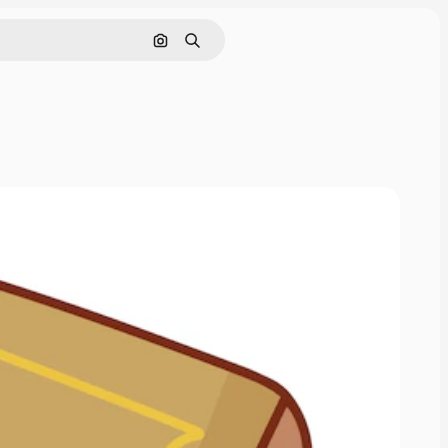
画像で検索
検索