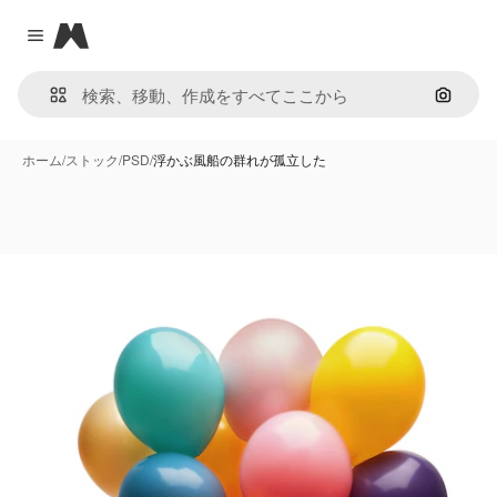
Magnific
Close menu
画像で
ホーム
/
ストック
/
PSD
/
浮かぶ風船の群れが孤立した