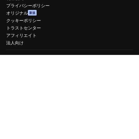
プライバシーポリシー
オリジナル
新規
クッキーポリシー
トラストセンター
アフィリエイト
法人向け
運営
料金
会社概要
Reviews
採用情報
検索トレンド
ブログ
イベント
Slidesgo
コンテンツを販売する
プレスルーム