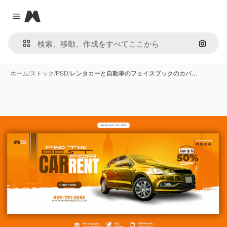
Magnific
Close menu
画像で
ホーム
/
ストック
/
PSD
/
レンタカーと自動車のフェイスブックのカバ…