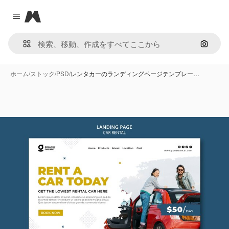
Magnific
Close menu
画像で
ホーム
/
ストック
/
PSD
/
レンタカーのランディングページテンプレー…