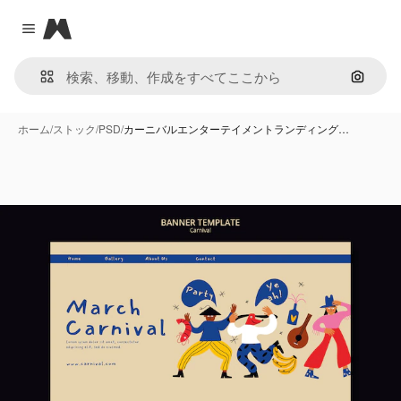
Magnific
Close menu
画像で
ホーム
/
ストック
/
PSD
/
カーニバルエンターテイメントランディング…