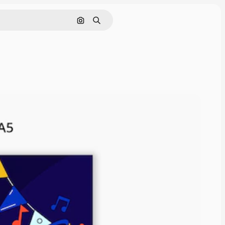
画像で検索
検索