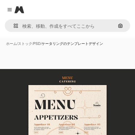
Magnific
Close menu
画像で
ホーム
/
ストック
/
PSD
/
ケータリングのテンプレートデザイン