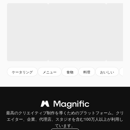
ケータリング
メニュー
食物
料理
おいしい
メ
最高のクリエイティブ制作を導くためのプラットフォーム。クリ
エイター、企業、代理店、スタジオを含む100万人以上が利用し
ています。