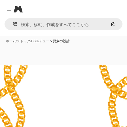
Magnific
Close menu
画像で
ホーム
/
ストック
/
PSD
/
チェーン要素の設計