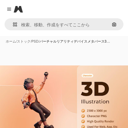
Magnific
Close menu
画像で
ホーム
/
ストック
/
PSD
/
バーチャルリアリティデバイスメタバース3…