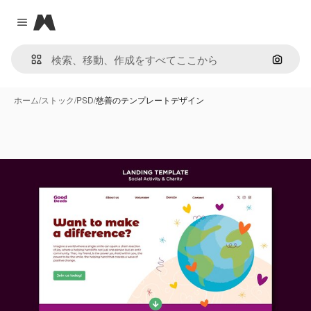
Magnific
Close menu
画像で
ホーム
/
ストック
/
PSD
/
慈善のテンプレートデザイン