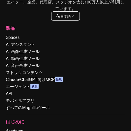
エイター、企業、代理店、スタジオを含む100万人以上が利用し
ています。
日本語
製品
Spaces
AI アシスタント
AI 画像生成ツール
AI 動画生成ツール
AI 音声合成ツール
ストックコンテンツ
Claude/ChatGPT向けMCP
新規
エージェント
新規
API
モバイルアプリ
すべてのMagnificツール
はじめに
Academy