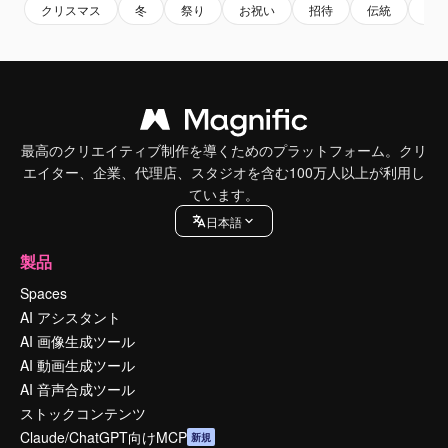
クリスマス
冬
祭り
お祝い
招待
伝統
テ
最高のクリエイティブ制作を導くためのプラットフォーム。クリ
エイター、企業、代理店、スタジオを含む100万人以上が利用し
ています。
日本語
製品
Spaces
AI アシスタント
AI 画像生成ツール
AI 動画生成ツール
AI 音声合成ツール
ストックコンテンツ
Claude/ChatGPT向けMCP
新規