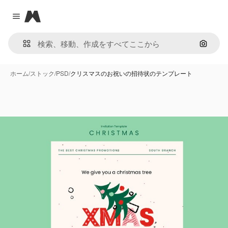
Magnific
Close menu
画像で
ホーム
/
ストック
/
PSD
/
クリスマスのお祝いの招待状のテンプレート