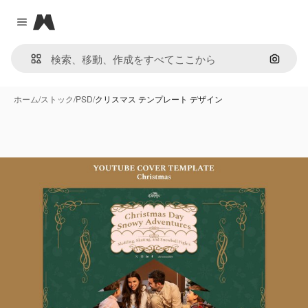
Magnific
Close menu
画像で
ホーム
/
ストック
/
PSD
/
クリスマス テンプレート デザイン