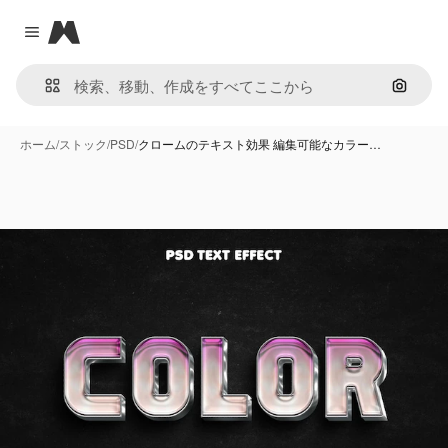
Magnific
Close menu
画像で
ホーム
/
ストック
/
PSD
/
クロームのテキスト効果 編集可能なカラー…