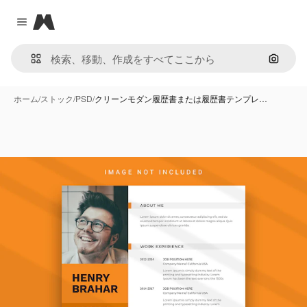
Magnific
Close menu
画像で
ホーム
/
ストック
/
PSD
/
クリーンモダン履歴書または履歴書テンプレ…