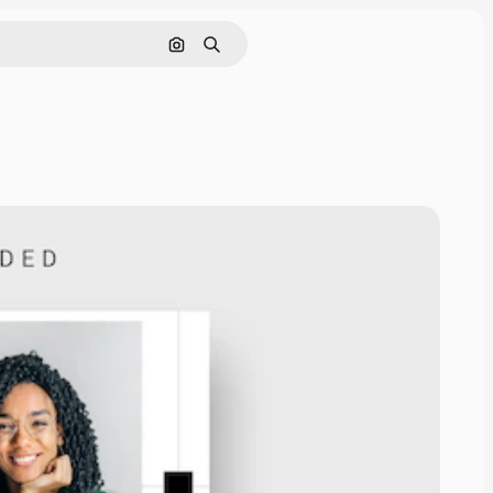
画像で検索
検索