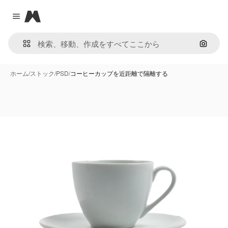
Magnific
Close menu
画像で
ホーム
/
ストック
/
PSD
/
コーヒーカップを近距離で隔離する