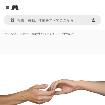
Magnific
Close menu
画像で
ホーム
/
ストック
/
PSD
/
細な手のジェスチャーに近づいて