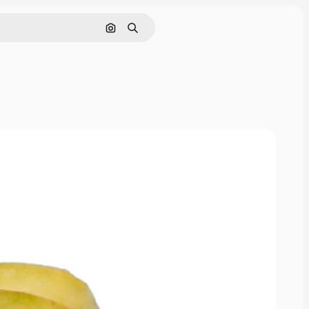
画像で検索
検索