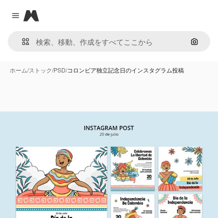
Magnific
Close menu
画像で
ホーム
/
ストック
/
PSD
/
コロンビア独立記念日のインスタグラム投稿