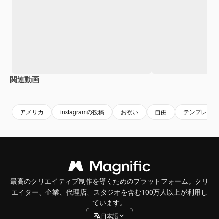
関連動画
Premium
Premium
Premium
Premium
AIによっ
アメリカ
instagramの投稿
お祝い
自由
テンプレート
最高のクリエイティブ制作を導くためのプラットフォーム。クリ
エイター、企業、代理店、スタジオを含む100万人以上が利用し
ています。
日本語