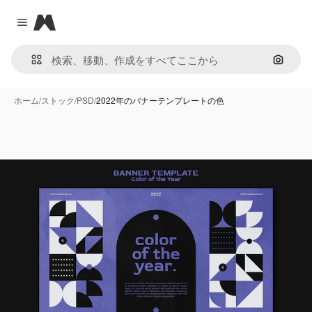
Magnific
Close menu
画像で
ホーム
/
ストック
/
PSD
/
2022年のバナーテンプレートの色