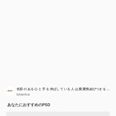
色彩 の ある 心 と 手 を 伸ばし て いる 人 は,愛,愛情,結びつき を 表わす 楽しい 画像 です
tohamina
あなたにおすすめのPSD