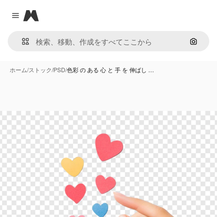
Magnific
Close menu
画像で
ホーム
/
ストック
/
PSD
/
色彩 の ある 心 と 手 を 伸ばし …