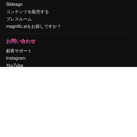
Slidesgo
コンテンツを販売する
プレスルーム
magnific.aiをお探しですか？
お問い合わせ
顧客サポート
Instagram
YouTube
LinkedIn
TikTok
Discord
X
Reddit
Copyright © 2010-
2026
Freepik Company S.L.U.
無断複写・転載を禁じま
す
.