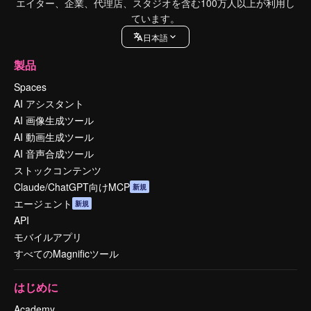
エイター、企業、代理店、スタジオを含む100万人以上が利用し
ています。
日本語
製品
Spaces
AI アシスタント
AI 画像生成ツール
AI 動画生成ツール
AI 音声合成ツール
ストックコンテンツ
Claude/ChatGPT向けMCP
新規
エージェント
新規
API
モバイルアプリ
すべてのMagnificツール
はじめに
Academy