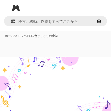
Magnific
Close menu
画像で
ホーム
/
ストック
/
PSD
/
色とりどりの音符